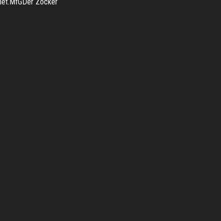
rnet.MfGDer Zocker