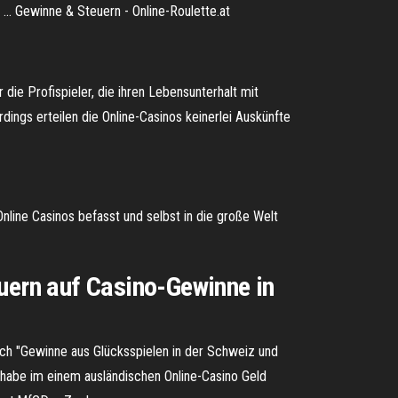
... Gewinne & Steuern - Online-Roulette.at
ie Profispieler, die ihren Lebensunterhalt mit
dings erteilen die Online-Casinos keinerlei Auskünfte
line Casinos befasst und selbst in die große Welt
euern auf Casino-Gewinne in
ch "Gewinne aus Glücksspielen in der Schweiz und
h habe im einem ausländischen Online-Casino Geld