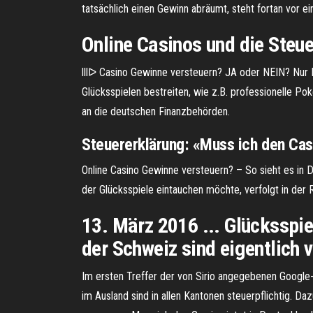
tatsächlich einen Gewinn abräumt, steht fortan vor e
Online Casinos und die Steue
lllᐅ Casino Gewinne versteuern? JA oder NEIN? Nur P
Glücksspielen bestreiten, wie z.B. professionelle Pok
an die deutschen Finanzbehörden.
Steuererklärung: «Muss ich den Casi
Online Casino Gewinne versteuern? – So sieht es in 
der Glücksspiele eintauchen möchte, verfolgt in der R
13. März 2016 ... Glücksspi
der Schweiz sind eigentlich v
Im ersten Treffer der von Sirio angegebenen Google
im Ausland sind in allen Kantonen steuerpflichtig. Dazu