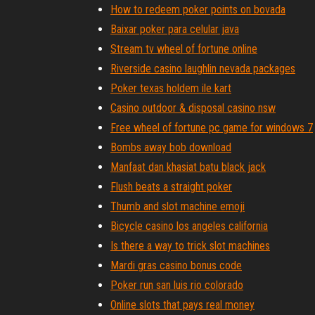
How to redeem poker points on bovada
Baixar poker para celular java
Stream tv wheel of fortune online
Riverside casino laughlin nevada packages
Poker texas holdem ile kart
Casino outdoor & disposal casino nsw
Free wheel of fortune pc game for windows 7
Bombs away bob download
Manfaat dan khasiat batu black jack
Flush beats a straight poker
Thumb and slot machine emoji
Bicycle casino los angeles california
Is there a way to trick slot machines
Mardi gras casino bonus code
Poker run san luis rio colorado
Online slots that pays real money