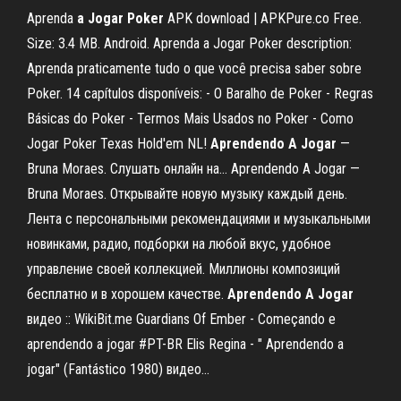
Aprenda
a
Jogar
Poker
APK download | APKPure.co Free.
Size: 3.4 MB. Android. Aprenda a Jogar Poker description:
Aprenda praticamente tudo o que você precisa saber sobre
Poker. 14 capítulos disponíveis: - O Baralho de Poker - Regras
Básicas do Poker - Termos Mais Usados no Poker - Como
Jogar Poker Texas Hold'em NL!
Aprendendo
A
Jogar
—
Bruna Moraes. Слушать онлайн на... Aprendendo A Jogar —
Bruna Moraes. Открывайте новую музыку каждый день.
Лента с персональными рекомендациями и музыкальными
новинками, радио, подборки на любой вкус, удобное
управление своей коллекцией. Миллионы композиций
бесплатно и в хорошем качестве.
Aprendendo
A
Jogar
видео :: WikiBit.me Guardians Of Ember - Começando e
aprendendo a jogar #PT-BR Elis Regina - " Aprendendo a
jogar" (Fantástico 1980) видео...